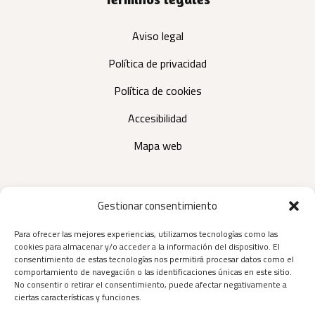
Aviso legal
Política de privacidad
Política de cookies
Accesibilidad
Mapa web
Contactar
Gestionar consentimiento
Para ofrecer las mejores experiencias, utilizamos tecnologías como las
C/ Rector, 25 (bajo), C.P.: 03203 Elche (Alicante)
cookies para almacenar y/o acceder a la información del dispositivo. El
consentimiento de estas tecnologías nos permitirá procesar datos como el
680 17 82 02
comportamiento de navegación o las identificaciones únicas en este sitio.
No consentir o retirar el consentimiento, puede afectar negativamente a
noeliaalonsopsicologaelche@gmail.com
ciertas características y funciones.