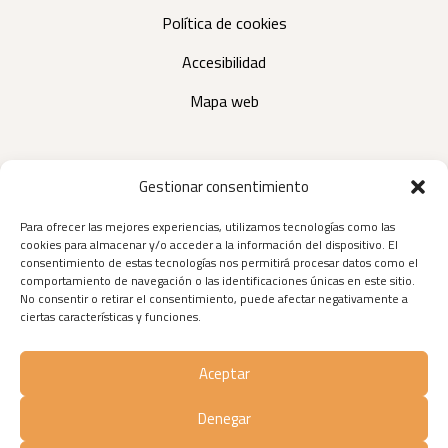
Política de cookies
Accesibilidad
Mapa web
Contactar
Gestionar consentimiento
Para ofrecer las mejores experiencias, utilizamos tecnologías como las
C/ Rector, 25 (bajo), C.P.: 03203 Elche (Alicante)
cookies para almacenar y/o acceder a la información del dispositivo. El
consentimiento de estas tecnologías nos permitirá procesar datos como el
680 17 82 02
comportamiento de navegación o las identificaciones únicas en este sitio.
No consentir o retirar el consentimiento, puede afectar negativamente a
noeliaalonsopsicologaelche@gmail.com
ciertas características y funciones.
Aceptar
Denegar